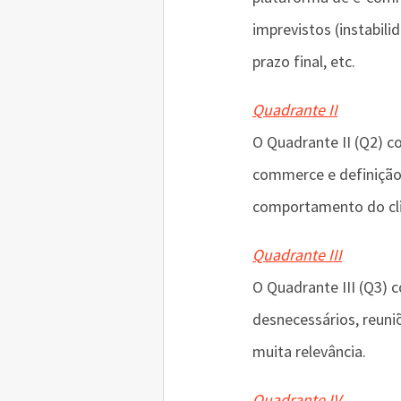
imprevistos (instabil
prazo final, etc.
Quadrante II
O Quadrante II (Q2) 
commerce e definição 
comportamento do clie
Quadrante III
O Quadrante III (Q3) 
desnecessários, reuni
muita relevância.
Quadrante IV