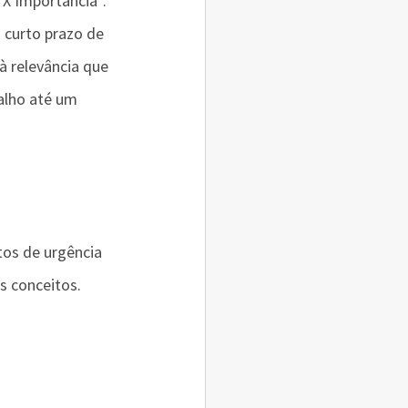
X Importância”. 
 curto prazo de 
à relevância que 
alho até um 
os de urgência 
s conceitos.