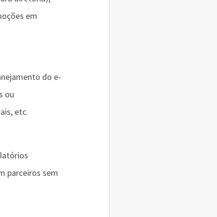
omoções em 
anejamento do e-
s ou 
is, etc.
atórios 
m parceiros sem 