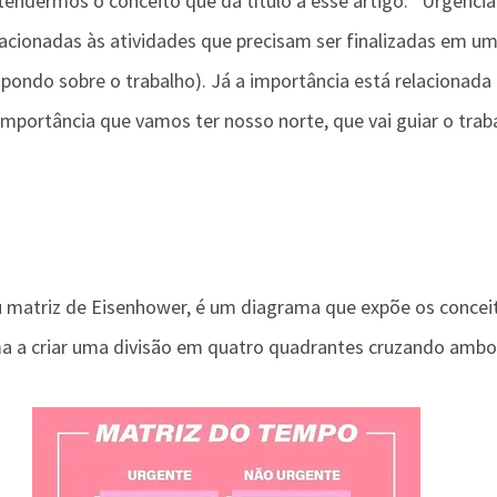
tendermos o conceito que dá título a esse artigo: “Urgência 
lacionadas às atividades que precisam ser finalizadas em um
ondo sobre o trabalho). Já a importância está relacionada 
 importância que vamos ter nosso norte, que vai guiar o trab
 matriz de Eisenhower, é um diagrama que expõe os conceit
a a criar uma divisão em quatro quadrantes cruzando ambo