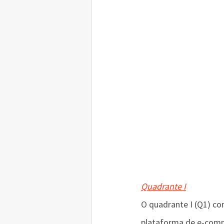
Quadrante I
O quadrante I (Q1) co
plataforma de e-commer