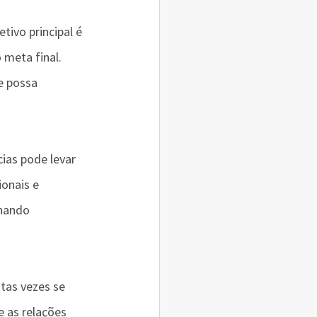
tivo principal é 
 meta final. 
e possa 
ias pode levar 
onais e 
nando 
tas vezes se 
e as relações 