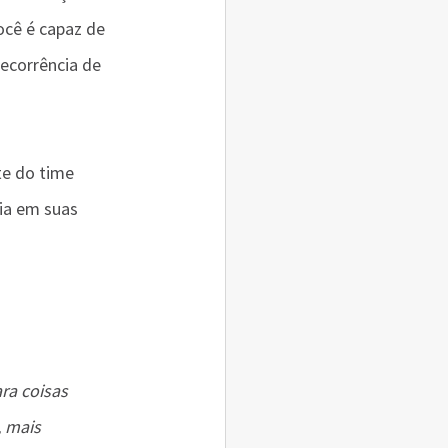
ocê é capaz de 
ecorrência de 
te do time 
ia em suas 
ra coisas 
 mais 