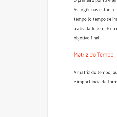
O primeiro ponto é en
As urgências estão re
tempo (o tempo se imp
a atividade tem. É na
objetivo final. 
Matriz do Tempo
A matriz do tempo, ou
e importância de form