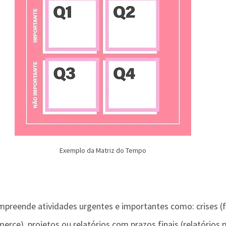
Exemplo da Matriz do Tempo
mpreende atividades urgentes e importantes como: crises (f
ce), projetos ou relatórios com prazos finais (relatórios pa