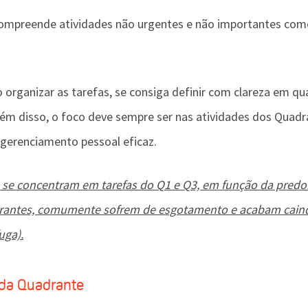
compreende atividades não urgentes e não importantes como
 organizar as tarefas, se consiga definir com clareza em qu
ém disso, o foco deve sempre ser nas atividades dos Quadran
gerenciamento pessoal eficaz. 
 se concentram em tarefas do Q1 e Q3, em função da predo
rantes, comumente sofrem de esgotamento e acabam caind
uga).
da Quadrante