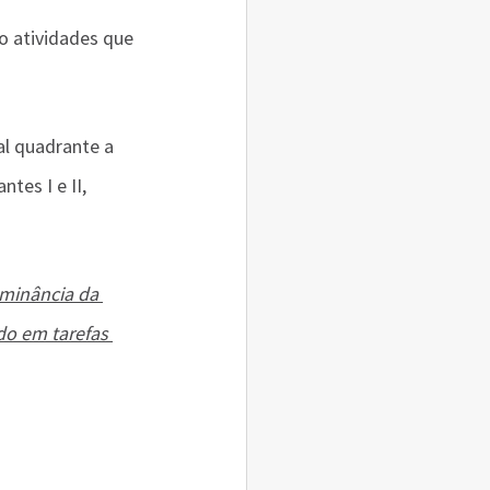
 atividades que 
al quadrante a 
tes I e II, 
minância da 
o em tarefas 