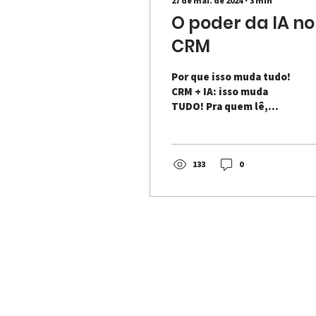
27 de mai. de 2024
∙
3
min
O poder da IA no
CRM
Por que isso muda tudo!
CRM + IA: isso muda
TUDO! Pra quem lê,
pode ser apenas mais
um slogan, mas, pra nós,
da Sellbie, é um
mantra,...
133
0