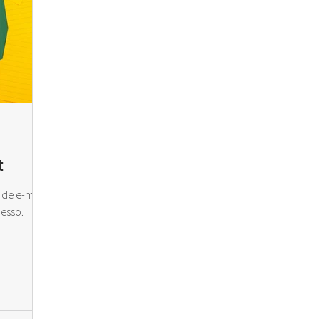
t
 de e-mail
esso.