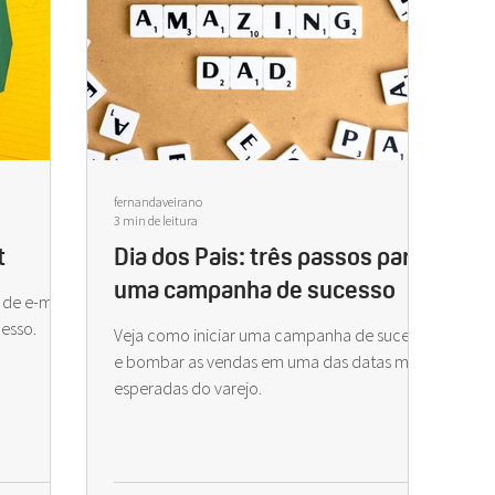
fernandaveirano
3 min de leitura
t
Dia dos Pais: três passos para
uma campanha de sucesso
 de e-mail
esso.
Veja como iniciar uma campanha de sucesso
e bombar as vendas em uma das datas mais
esperadas do varejo.