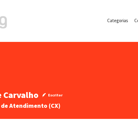
Categorias
C
e Carvalho
rvalho
Escritor
a de Atendimento (CX)