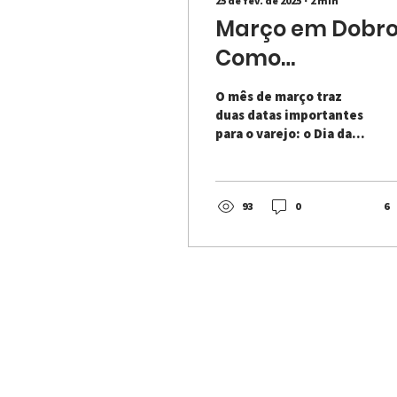
25 de fev. de 2025
∙
2
min
Março em Dobro
Como
Transformar o
O mês de março traz
Dia da Mulher e 
duas datas importantes
para o varejo: o Dia da
Dia do
Mulher, celebrado em 8
Consumidor em
de março, e o Dia do
Consumidor , no dia
uma Super
15...
93
0
6
Campanha