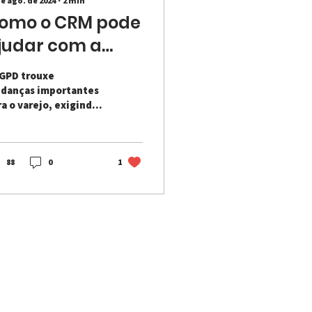
de ago. de 2024
∙
2
min
omo o CRM pode
judar com a
GPD no varejo?
LGPD trouxe
danças importantes
ra o varejo, exigindo
ior transparência e
sponsabilidade no
atamento de dados
s clientes.
88
0
1